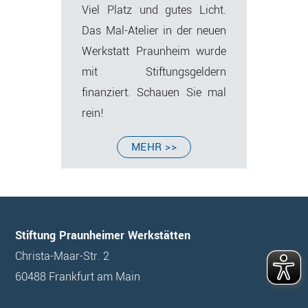
Viel Platz und gutes Licht.
Das Mal-Atelier in der neuen
Werkstatt Praunheim wurde
mit Stiftungsgeldern
finanziert. Schauen Sie mal
rein!
VERLINKT
MEHR >>
ZU:
ATELIER
Footer
Stiftung Praunheimer Werkstätten
Christa-Maar-Str. 2
60488 Frankfurt am Main