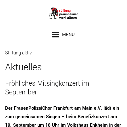
Zum Inhalt springen
Zur Seitenspalte springen
Zur Fußzeile springen
MENU
Stiftung aktiv
Aktuelles
Fröhliches Mitsingkonzert im
September
Der FrauenPolizeiChor Frankfurt am Main e.V. lädt ein
zum gemeinsamen Singen – beim Benefizkonzert am
19. September um 18 Uhr im Volkshaus Enkheim in der