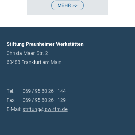
VERLINKT
MEHR >>
ZU:
ATELIER
Footer
Stiftung Praunheimer Werkstätten
Christa-Maar-Str. 2
60488 Frankfurt am Main
Tel.
069 / 95 80 26 - 144
Fax
069 / 95 80 26 - 129
E-Mail:
stiftung@pw-ffm.de