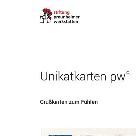
Zum Inhalt springen
Zur Seitenspalte springen
Zur Fußzeile springen
Unikatkarten pw°
Grußkarten zum Fühlen