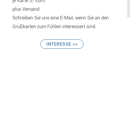
je Karte 5,- Euro
plus Versand
Schreiben Sie uns eine E-Mail, wenn Sie an den
Grußkarten zum Fühlen interessiert sind.
ÖFFNET
INTERESSE >>
MAIL
MIT
BETREFF
„GRUSSKARTE B
ESTELLEN“